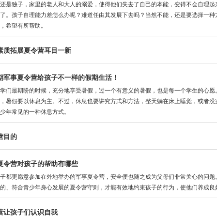
还是独子，家里的老人和大人的溺爱，使得他们失去了自己的本能，变得不会自理起
了。孩子自理能力差怎么办呢？难道任由其发展下去吗？当然不能，还是要选择一种
，希望有所帮助。
素质拓展夏令营耳目一新
期军事夏令营给孩子不一样的假期生活！
们最期盼的时候，充分地享受暑假，过一个有意义的暑假，也是每一个学生的心愿。
，暑假要以休息为主。不过，休息也要讲究方式和方法，整天躺在床上睡觉，或者没
少年常见的一种休息方式。
营目的
夏令营对孩子的帮助有哪些
都更愿意参加在外地举办的军事夏令营，安全便也随之成为父母们非常关心的问题。
的、符合青少年身心发展的夏令营守则，才能有效地约束孩子的行为，使他们养成良
营让孩子们认识自我