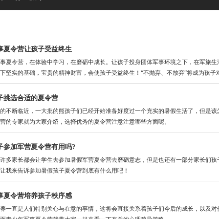
事夏令营让孩子受益终生
夏令营，在体验中学习，在磨砺中成长。让孩子投身团体军事环境之下，在军旅生活
下坚实的基础，宝贵的精神财富，会使孩子受益终生！“不抛弃、不放弃”将成为孩子
子挑选合适的夏令营
不断临近，一大批的熊孩子们已经开始准备好度过一个充实的暑假生活了，但是该怎
营的专家就为大家介绍，选择优秀的夏令营注意注意哪些方面呢。
子参加军营夏令营有用吗?
多家长都会让学生去参加暑假军营夏令营去磨砺意志，但是也还有一部分家长们孩子
让我来告诉参加暑假孩子夏令营到底有什么用吧！
事夏令营培养孩子秩序感
一直是人们特别关心与在意的事情，这将会直接关系着孩子们今后的成长，以及对他