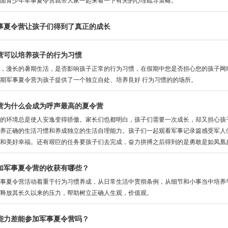
面青少年军事夏令营就带大家一起来看一下有关的心理疏导策略。
事夏令营让孩子们得到了真正的成长
营可以培养孩子的行为习惯
漫长的暑期生活，是否影响孩子正常的行为习惯，在假期中您是否担心您的孩子网络
期军事夏令营为孩子提供了一个独立自处、培养良好 行为习惯的的场所。
营为什么会成为呼声最高的夏令营
环境总是使人安逸变得骄傲。家长们也都明白，孩子们需要一次成长，却又担心孩子
养正确的生活习惯和养成独立的生活自理能力。孩子们一起观看军事记录篇感受军人
和美好幸福。还有艰巨的任务要孩子们去完成，奋力拼搏之后得到的是勇敢是如凤凰盘
加军事夏令营的收获有哪些？
夏令营活动着重于行为习惯养成，从日常生活中贯彻条例，从细节和小事当中培养学
释放其长久以来的压力，帮助树立正确人生观，价值观。
能力差能参加军事夏令营吗？