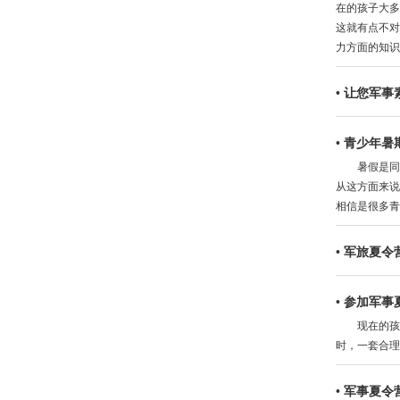
在的孩子大多
这就有点不对
力方面的知识
•
让您军事
•
青少年暑
暑假是同学
从这方面来说
相信是很多青
•
军旅夏令
•
参加军事
现在的孩子
时，一套合理
•
军事夏令