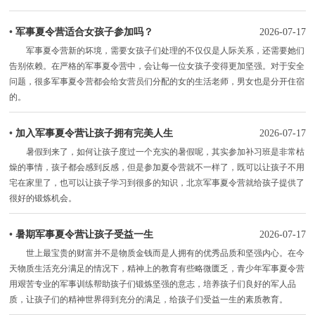
•
军事夏令营适合女孩子参加吗？
2026-07-17
军事夏令营新的坏境，需要女孩子们处理的不仅仅是人际关系，还需要她们
告别依赖。在严格的军事夏令营中，会让每一位女孩子变得更加坚强。对于安全
问题，很多军事夏令营都会给女营员们分配的女的生活老师，男女也是分开住宿
的。
•
加入军事夏令营让孩子拥有完美人生
2026-07-17
暑假到来了，如何让孩子度过一个充实的暑假呢，其实参加补习班是非常枯
燥的事情，孩子都会感到反感，但是参加夏令营就不一样了，既可以让孩子不用
宅在家里了，也可以让孩子学习到很多的知识，北京军事夏令营就给孩子提供了
很好的锻炼机会。
•
暑期军事夏令营让孩子受益一生
2026-07-17
世上最宝贵的财富并不是物质金钱而是人拥有的优秀品质和坚强内心。在今
天物质生活充分满足的情况下，精神上的教育有些略微匮乏，青少年军事夏令营
用艰苦专业的军事训练帮助孩子们锻炼坚强的意志，培养孩子们良好的军人品
质，让孩子们的精神世界得到充分的满足，给孩子们受益一生的素质教育。