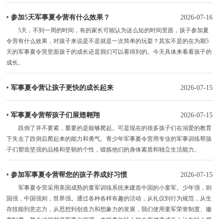
•
参加5天军事夏令营有什么效果？
2026-07-16
5天，不到一周的时间，有的家长可能认为这么短的时间里面，孩子参加夏
令营有什么效果，对孩子来说是不是就是一次简单的玩耍？其实不是的在为期5
天的军事夏令营里面孩子的成长还是我们可以看得到的。今天具体来看看孩子的
成长。
•
军事夏令营让孩子更快的成长起来
2026-07-15
•
军事夏令营帮孩子们展翅翱翔
2026-07-15
跌倒了并不要紧，重要的是能够爬起。可是现在的很多孩子们在溺爱的教育
下失去了跌倒后爬起来的能力和勇气。青少年军事夏令营用专业的军事训练帮孩
子们塑造坚强的品格和坚韧的个性，锻炼他们的身体素质和独立生活能力。
•
参加军事夏令营帮您的孩子养成好习惯
2026-07-15
军事夏令营采用美国成熟的童军训练系统来建造中国的小童军。少年强，则
国强，中国强则，世界强。通过各种各样有趣的活动，从礼仪到行为规范，从生
存技能到意志力，从思想到创造力和想象力的发展，我们使用童军荣誉制度、徽