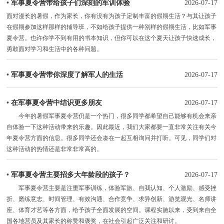
•
军事夏令营带给孩子们深刻的军训体验
2026-07-17
面对漫长的暑假，作为家长，你有没有为孩子定制丰富的假期生活？与其让孩子
在假期参加这样那样的辅导班，不如给孩子提供一种别样的假期生活，比如军事
夏令营。也许你学不到有用的书本知识，但你可以在这个夏天让孩子快速成长，
勇敢面对学习和生活中的各种问题。
•
军事夏令营带你深度了解军人的生活
2026-07-17
•
在军事夏令营中结识更多朋友
2026-07-17
今年的暑假军事夏令营仍是一个热门，很多同学都希望自己能够有机会来亲
自体验一下这种活动带来的乐趣。因此最近，我们大家都要一直非常关注有关今
年夏令营方面的信息。很多同学还会凑在一起互相询问并打听。可见，同学们对
这种活动的热情还是非常非常高的。
•
军事夏令营主要招多大年龄段的孩子？
2026-07-17
军事夏令营主要是注重军事训练，体验军旅、自我认知、个人激励、感受挫
折、磨练意志、时间管理、有效沟通、合作竞争、求异创新、游览观光、名师讲
座、体育才艺等各方面，给予孩子全面发展的空间。课程实施以来，受到来自全
国各地营员及其家长的称赞和褒奖，在社会引起广泛关注和研讨。