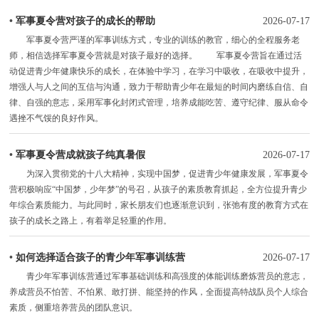
•
军事夏令营对孩子的成长的帮助
2026-07-17
军事夏令营严谨的军事训练方式，专业的训练的教官，细心的全程服务老
师，相信选择军事夏令营就是对孩子最好的选择。 军事夏令营旨在通过活
动促进青少年健康快乐的成长，在体验中学习，在学习中吸收，在吸收中提升，
增强人与人之间的互信与沟通，致力于帮助青少年在最短的时间内磨练自信、自
律、自强的意志，采用军事化封闭式管理，培养成能吃苦、遵守纪律、服从命令
遇挫不气馁的良好作风。
•
军事夏令营成就孩子纯真暑假
2026-07-17
为深入贯彻党的十八大精神，实现中国梦，促进青少年健康发展，军事夏令
营积极响应“中国梦，少年梦”的号召，从孩子的素质教育抓起，全方位提升青少
年综合素质能力。与此同时，家长朋友们也逐渐意识到，张弛有度的教育方式在
孩子的成长之路上，有着举足轻重的作用。
•
如何选择适合孩子的青少年军事训练营
2026-07-17
青少年军事训练营通过军事基础训练和高强度的体能训练磨炼营员的意志，
养成营员不怕苦、不怕累、敢打拼、能坚持的作风，全面提高特战队员个人综合
素质，侧重培养营员的团队意识。