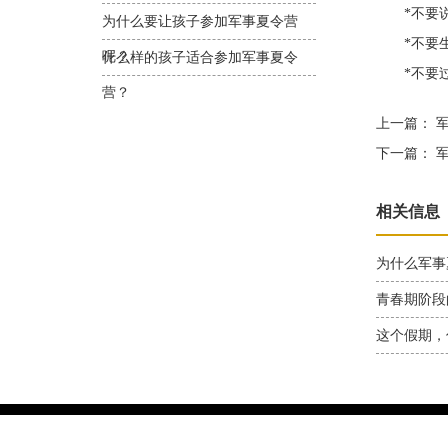
*不要说
为什么要让孩子参加军事夏令营
*不要生
呢？
什么样的孩子适合参加军事夏令
*不要过
营？
上一篇：
军
下一篇：
军
相关信息
为什么军事
青春期阶段
这个假期，
上海华翼教育信