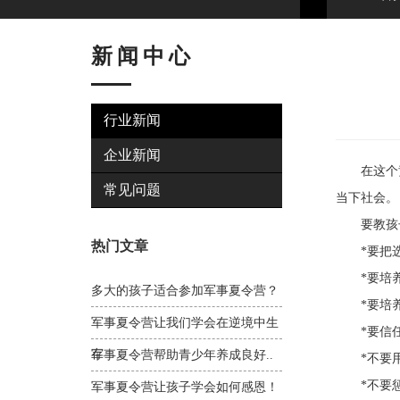
新闻中心
行业新闻
企业新闻
在这个竞
常见问题
当下社会。
要教孩子
热门文章
*要把选
*要培养
多大的孩子适合参加军事夏令营？
*要培养
军事夏令营让我们学会在逆境中生
*要信任
存
军事夏令营帮助青少年养成良好..
*不要用
*不要惩
军事夏令营让孩子学会如何感恩！