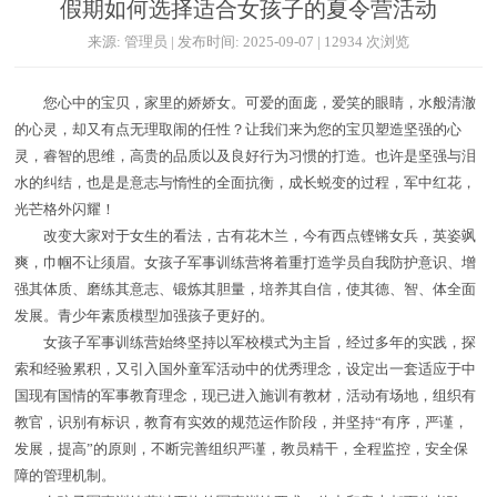
假期如何选择适合女孩子的夏令营活动
来源: 管理员 | 发布时间: 2025-09-07 | 12934 次浏览
您心中的宝贝，家里的娇娇女。可爱的面庞，爱笑的眼睛，水般清澈
的心灵，却又有点无理取闹的任性？让我们来为您的宝贝塑造坚强的心
灵，睿智的思维，高贵的品质以及良好行为习惯的打造。也许是坚强与泪
水的纠结，也是是意志与惰性的全面抗衡，成长蜕变的过程，军中红花，
光芒格外闪耀！
改变大家对于女生的看法，古有花木兰，今有西点铿锵女兵，英姿飒
爽，巾帼不让须眉。女孩子军事训练营将着重打造学员自我防护意识、增
强其体质、磨练其意志、锻炼其胆量，培养其自信，使其德、智、体全面
发展。青少年素质模型加强孩子更好的。
女孩子军事训练营始终坚持以军校模式为主旨，经过多年的实践，探
索和经验累积，又引入国外童军活动中的优秀理念，设定出一套适应于中
国现有国情的军事教育理念，现已进入施训有教材，活动有场地，组织有
教官，识别有标识，教育有实效的规范运作阶段，并坚持“有序，严谨，
发展，提高”的原则，不断完善组织严谨，教员精干，全程监控，安全保
障的管理机制。