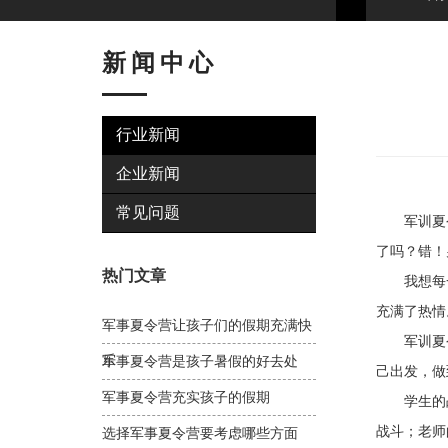
新闻中心
行业新闻
企业新闻
常见问题
军训夏令
了吗？错！
热门文章
我想每一
充满了热情
军事夏令营让孩子们的假期充满快
军训夏令
乐
军事夏令营是孩子暑假的好去处
己出发，做
军事夏令营充实孩子的假期
学生的战
战斗；老师
选择军事夏令营要考虑哪些方面