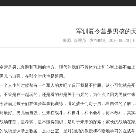
军训夏令营是男孩的
来源: 管理员 | 发布时间: 2026-06-20 | 
营是男儿奔跑和飞翔的地方。现代的我们不管体力上和心智上都不如上
男儿当自强，在那个时代也是通用。
个人小的时候都有一个军人的梦吧？反正我是不推脱。从小可能就是受
。不管是在一起玩的，还是看的都是关于当兵的，为什么？因为男孩生来
营满足孩子们在体验军事化训练，满足孩子们对于男儿当自强的了解，
到最好。男儿当自强，生来在战斗。和自斗，和不会斗，何不敢斗，其实
场课堂，是考试，是不懂得知识，是对于未来的探索；家长的战场在家
的战场是课堂是教案，是办公室，是对知识的教授和不断地学习的在战斗