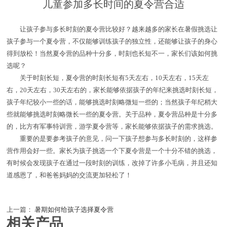
儿童参加多长时间的夏令营合适
让孩子参与多长时刻的夏令营比较好？越来越多的家长在暑假挑选让
孩子参与一个夏令营，不仅能够训练孩子的独立性，还能够让孩子的身心
得到放松！当然夏令营的品种十分多，时刻也长短不一，家长们该如何挑
选呢？
关于时刻长短，夏令营的时刻长短有5天左右，10天左右，15天左
右，20天左右，30天左右的，家长能够依据孩子的年纪来挑选时刻长短，
孩子年纪较小一些的话，能够挑选时刻略微短一些的；当然孩子年纪稍大
些就能够挑选时刻略微长一些的夏令营。关于品种，夏令营品种是十分多
的，比方有军事特训营，游学夏令营等，家长能够依据孩子的需求挑选。
重要的是要参考孩子的意见，问一下孩子想参与多长时刻的，这样参
营作用会好一些。家长为孩子挑选一个下夏令营是一个十分不错的挑选，
有时候会发现孩子在通过一段时刻的训练，改掉了许多小毛病，并且还知
道感恩了，和爸爸妈妈的交流更加轻松了！
上一篇：
暑期如何给孩子选择夏令营
相关产品