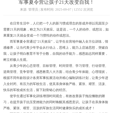
军事夏令营让孩子21天改变自我！
来源: 管理员 | 发布时间: 2025-09-07 | 12552 次浏览
在日常生活中，人们把一个人的新习惯或理念的形成并得以巩固至少
需要21天的现象，称之为21天效应。这是说，一个人的动作、或想法，如
果重复21天就会变成一个习惯性的动作或想法。
而军事夏令营通过“21天效应”，让学生在营地中融入全方位训练，情
感修养，让当代青少年学会从行动上，思维上，能力上启迪思想，突破自
我，让孩子明白教育不等于分数，自我的动手能力，感恩励志同样重要，
树立积极人生观。
从青少年的心态管理、目标管理、时间管理、学习管理、行动管理、
逆商管理、竞争管理、感恩教育八大方面，结合青少年体能、心理现状，
根据不同年龄段设计各类军事拓展活动并精心编制训练计划，让青少年进
入全封闭、有压力的军校生活，使其亲身体验严格、紧张、艰苦、活泼、
快乐的军校成长生活，留下刻骨铭心的经历。
使学生通过军事化训练增强时间观念，有效改善孩子拖拉懒散的陋
习，在提升孩子抗压受挫能力的同时唤醒其感恩意识。让孩子在亲身体验
严格、紧张、艰苦、活泼的军旅生活同时健康快乐的成长成才！